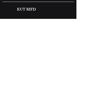
KUT RIFD
2026 土佐塾中学・高等学
2026年高知丸
​KUT RIFD
校 FDWS
校 総合的な探求
義 WS Ⅰ
高知県公立大学法人高知工科大学 ​永国寺キャンパス
​フューチャー・デザイン研究所
〒780-8515
高知県高知市永国寺町2番22号