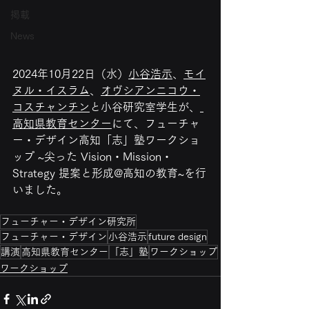
掲載
News
2024年10月22日（水）
小谷浩示
、
モイ
ヌル・イスラム
、
オヴシアンニコウ・
コスチャンチン
と小谷研究室学生が、
高知県教育センター
にて、フューチャ
ー・デザイン高知「志」塾ワークショ
ップ ~尖った Vision・Mission・
Strategy 提案と形成@高知の教育~を行
いました。
フューチャー・デザイン研究所
フューチャー・デザイン
小谷浩示
future design
講演
高知県教育センター
「志」塾
ワークショップ
ワークショップ