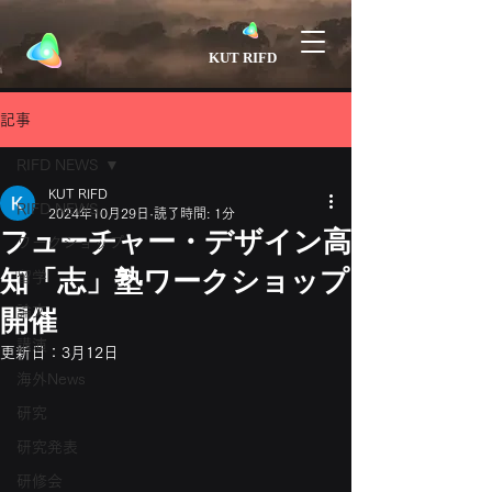
​KUT RIFD
記事
RIFD NEWS
KUT RIFD
RIFD NEWS
2024年10月29日
読了時間: 1分
フューチャー・デザイン高
ワークショップ
知「志」塾ワークショップ
留学
論文
開催
講演
更新日：
3月12日
海外News
研究
研究発表
研修会