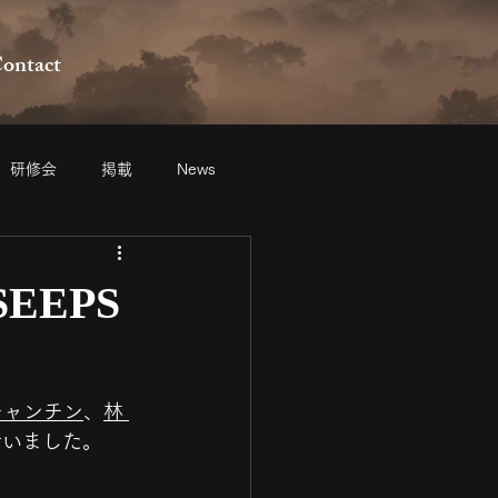
ontact
研修会
掲載
News
EEPS
チャンチン
、
林 
を行いました。