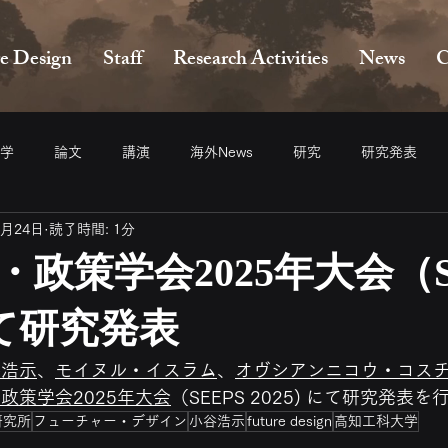
e Design
Staff
Research Activities
News
C
学
論文
講演
海外News
研究
研究発表
9月24日
読了時間: 1分
政策学会2025年大会（S
 にて研究発表
谷浩示
、
モイヌル・イスラム
、
オヴシアンニコウ・コス
政策学会2025年大会
（SEEPS 2025) にて研究発表
研究所
フューチャー・デザイン
小谷浩示
future design
高知工科大学