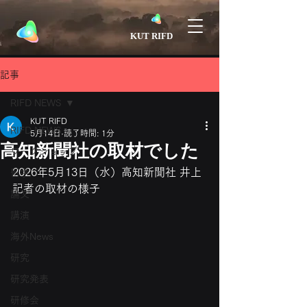
​KUT RIFD
記事
RIFD NEWS
KUT RIFD
RIFD NEWS
5月14日
読了時間: 1分
高知新聞社の取材でした
ワークショップ
2026年5月13日（水）高知新聞社 井上
留学
記者の取材の様子
論文
講演
海外News
研究
研究発表
研修会