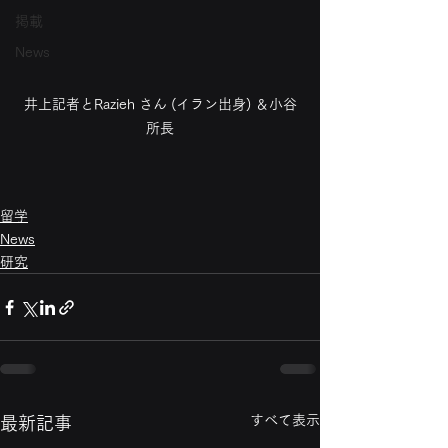
掲載
News
井上記者とRazieh さん (イラン出身) ＆小谷
所長
留学
News
研究
すべて表示
最新記事