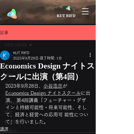
​KUT RIFD
記事
RIFD NEWS
KUT RIFD
RIFD NEWS
2023年9月29日
読了時間: 1分
Economics Design ナイトス
ワークショップ
クールに出演（第4回）
留学
論文
2023年9月28日、
小谷浩示
が
Economics Design ナイトスクール
に出
講演
演、 第4回講義「フューチャー・デザ
海外News
インと持続可能性・将来可能性、そし
研究
て、経済と経営への応用可 能性につい
て」を行いました。
研究発表
講演
研修会