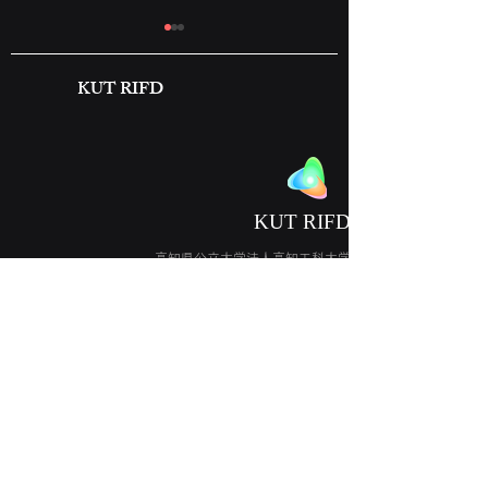
KUT RIFD
2026 土佐塾中学・高等学
2026年高知丸
​KUT RIFD
校 FDWS
校 総合的な探求
義 WS Ⅰ
高知県公立大学法人高知工科大学 ​永国寺キャンパス
​フューチャー・デザイン研究所
〒780-8515
高知県高知市永国寺町2番22号