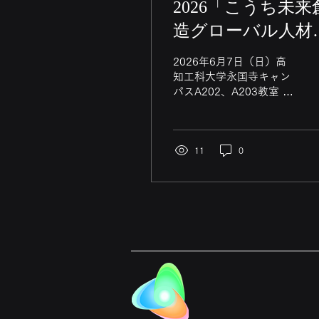
2026「こうち未来
造グローバル人材
成事業」事前オリ
2026年6月7日（日）高
ンテーション
知工科大学永国寺キャン
パスA202、A203教室 講
義「留学席で持つべき視
点について」を行いまし
た 事前オリエンテーショ
ン講義
11
0