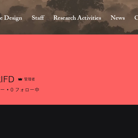
e Design
Staff
Research Activities
News
C
RIFD
管理者
ー
0
フォロー中