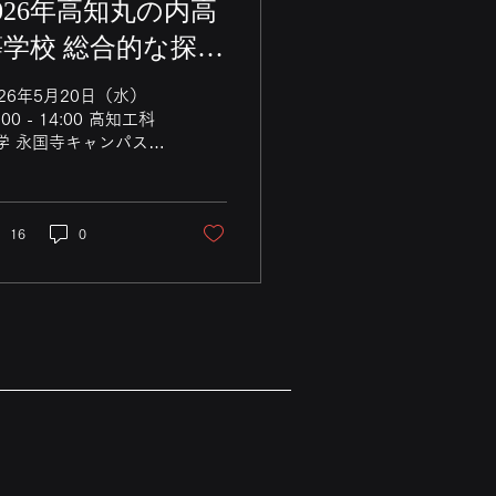
026年高知丸の内高
等学校 総合的な探求
時間 講義 WS Ⅰ
026年5月20日（水）
:00 - 14:00 高知工科
学 永国寺キャンパス
104 教室にて開催「フ
ーチャーデザイン：理
の未来の自分から・今
自分への挑戦状」 講
16
0
：小谷浩示 受講者：高
県立高知丸の内高等学
 普通科・音楽科 2年生
54名） GoogleForm
使用して講義内容をメ