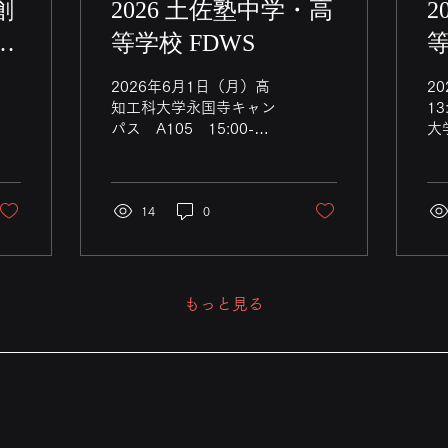
創
2026 土佐塾中学・高
2
育
等学校 FDWS
エ
の
2026年6月1日（月）高
2
知工科大学永国寺キャン
13
パス A105 15:00-
大
16:00 16:05-17:00 土
A
佐塾中学・高等学校 教員
ュ
FDWSを行いました。 6
想
月1日（月）15:00～
14
0
の
A105教室にて開催
師
知
校
（1
もっと見る
を
モ