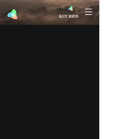
​KUT RIFD
Research Institute for Future Design, Kochi University of Technology（English）
高知工科大学フューチャー・デザイン研究所（Japanese）