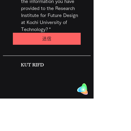
the information you have 
provided to the Research 
Institute for Future Design 
at Kochi University of 
Technology?
*
送信
KUT RIFD
​KUT RIFD
高知県公立大学法人高知工科大学 ​永国寺キャンパス
​フューチャー・デザイン研究所
〒780-8515
高知県高知市永国寺町2番22号